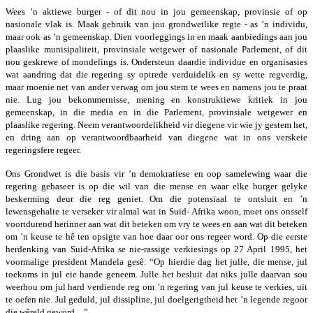
Wees ’n aktiewe burger -­ of dit nou in jou gemeenskap, provinsie of op
nasionale vlak is. Maak gebruik van jou grondwetlike regte -­ as ’n individu,
maar ook as ’n gemeenskap. Dien voorleggings in en maak aanbiedings aan jou
plaaslike munisipaliteit, provinsiale wetgewer of nasionale Parlement, of dit
nou geskrewe of mondelings is. Ondersteun daardie individue en organisasies
wat aandring dat die regering sy optrede verduidelik en sy wette regverdig,
maar moenie net van ander verwag om jou stem te wees en namens jou te praat
nie. Lug jou bekommernisse, mening en konstruktiewe kritiek in jou
gemeenskap, in die media en in die Parlement, provinsiale wetgewer en
plaaslike regering. Neem verantwoordelikheid vir diegene vir wie jy gestem het,
en dring aan op verantwoordbaarheid van diegene wat in ons verskeie
regeringsfere regeer.
Ons Grondwet is die basis vir ’n demokratiese en oop samelewing waar die
regering gebaseer is op die wil van die mense en waar elke burger gelyke
beskerming deur die reg geniet. Om die potensiaal te ontsluit en ’n
lewensgehalte te verseker vir almal wat in Suid-­ Afrika woon, moet ons onsself
voortdurend herinner aan wat dit beteken om vry te wees en aan wat dit beteken
om ’n keuse te hê ten opsigte van hoe daar oor ons regeer word. Op die eerste
herdenking van Suid-­Afrika se nie-­rassige verkiesings op 27 April 1995, het
voormalige president Mandela gesê: “Op hierdie dag het julle, die mense, jul
toekoms in jul eie hande geneem. Julle het besluit dat niks julle daarvan sou
weerhou om jul hard verdiende reg om ’n regering van jul keuse te verkies, uit
te oefen nie. Jul geduld, jul dissipline, jul doelgerigtheid het ’n legende regoor
die wêreld geword…”.