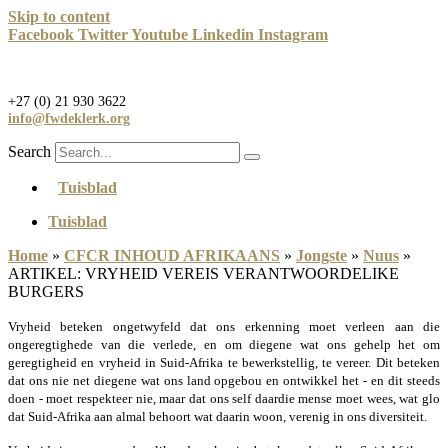
Skip to content
Facebook
Twitter
Youtube
Linkedin
Instagram
+27 (0) 21 930 3622
info@fwdeklerk.org
Search
Tuisblad
Tuisblad
Home
»
CFCR INHOUD AFRIKAANS
»
Jongste
»
Nuus
»
ARTIKEL: VRYHEID VEREIS VERANTWOORDELIKE
BURGERS
Vryheid beteken ongetwyfeld dat ons erkenning moet verleen aan die
ongeregtighede van die verlede, en om diegene wat ons gehelp het om
geregtigheid en vryheid in Suid-­Afrika te bewerkstellig, te vereer. Dit beteken
dat ons nie net diegene wat ons land opgebou en ontwikkel het -­ en dit steeds
doen -­ moet respekteer nie, maar dat ons self daardie mense moet wees, wat glo
dat Suid-­Afrika aan almal behoort wat daarin woon, verenig in ons diversiteit.