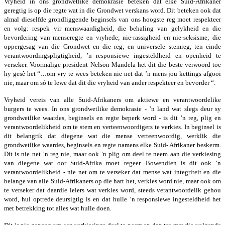
Vryheid in ons grondwetlike demokrasie beteken dat elke Suid-­Afrikaner
geregtig is op die regte wat in die Grondwet verskans word. Dit beteken ook dat
almal dieselfde grondliggende beginsels van ons hoogste reg moet respekteer
en volg: respek vir menswaardigheid, die behaling van gelykheid en die
bevordering van menseregte en vryhede; nie-­rassigheid en nie-­seksisme; die
oppergesag van die Grondwet en die reg; en universele stemreg, ten einde
verantwoordingspligtigheid, ’n responsiewe ingesteldheid en openheid te
verseker. Voormalige president Nelson Mandela het dit die beste verwoord toe
hy gesê het “…om vry te wees beteken nie net dat ’n mens jou kettings afgooi
nie, maar om só te lewe dat dit die vryheid van ander respekteer en bevorder “.
Vryheid vereis van alle Suid-­Afrikaners om aktiewe en verantwoordelike
burgers te wees. In ons grondwetlike demokrasie -­ ’n land wat slegs deur sy
grondwetlike waardes, beginsels en regte beperk word -­ is dit ’n reg, plig en
verantwoordelikheid om te stem en verteenwoordigers te verkies. In beginsel is
dit belangrik dat diegene wat die mense verteenwoordig, werklik die
grondwetlike waardes, beginsels en regte namens elke Suid-­ Afrikaner beskerm.
Dit is nie net ’n reg nie, maar ook ’n plig om deel te neem aan die verkiesing
van diegene wat oor Suid-­Afrika moet regeer. Bowendien is dit ook ’n
verantwoordelikheid -­ nie net om te verseker dat mense wat integriteit en die
belange van alle Suid-­Afrikaners op die hart het, verkies word nie, maar ook om
te verseker dat daardie leiers wat verkies word, steeds verantwoordelik gehou
word, hul optrede deursigtig is en dat hulle ’n responsiewe ingesteldheid het
met betrekking tot alles wat hulle doen.