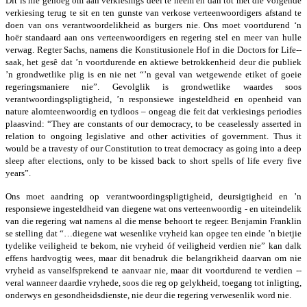
Dit is nie genoeg om aan verkiesings deel te neem en dan tot met die volgende
verkiesing terug te sit en ten gunste van verkose verteenwoordigers afstand te
doen van ons verantwoordelikheid as burgers nie. Ons moet voortdurend ‘n
hoër standaard aan ons verteenwoordigers en regering stel en meer van hulle
verwag. Regter Sachs, namens die Konstitusionele Hof in die Doctors for Life-­
saak, het gesê dat ’n voortdurende en aktiewe betrokkenheid deur die publiek
’n grondwetlike plig is en nie net “’n geval van wetgewende etiket of goeie
regeringsmaniere nie”. Gevolglik is grondwetlike waardes soos
verantwoordingspligtigheid, ’n responsiewe ingesteldheid en openheid van
nature alomteenwoordig en tydloos – ongeag die feit dat verkiesings periodies
plaasvind: “They are constants of our democracy, to be ceaselessly asserted in
relation to ongoing legislative and other activities of government. Thus it
would be a travesty of our Constitution to treat democracy as going into a deep
sleep after elections, only to be kissed back to short spells of life every five
years”.
Ons moet aandring op verantwoordingspligtigheid, deursigtigheid en ’n
responsiewe ingesteldheid van diegene wat ons verteenwoordig -­ en uiteindelik
van die regering wat namens al die mense behoort te regeer. Benjamin Franklin
se stelling dat “…diegene wat wesenlike vryheid kan opgee ten einde ’n bietjie
tydelike veiligheid te bekom, nie vryheid óf veiligheid verdien nie” kan dalk
effens hardvogtig wees, maar dit benadruk die belangrikheid daarvan om nie
vryheid as vanselfsprekend te aanvaar nie, maar dit voortdurend te verdien -­
veral wanneer daardie vryhede, soos die reg op gelykheid, toegang tot inligting,
onderwys en gesondheidsdienste, nie deur die regering verwesenlik word nie.