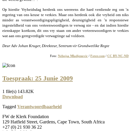
Op hierdie Vryheidsdag herdenk ons weereens die hard verdiende reg om ’n
regering van ons keuse te verkies. Maar ons herdenk ook die vryheid om niks
minder as verantwoordigingspligtigheid, deursigtigheid en ’n responsiewe
ingesteldheid van ons verteenwoordigers te verwag nie -­ en dat indien hierdie
eienskappe kortkom, dit ons vry staan om ander verteenwoordigers te verkies
wat aan ons geregverdigde verwagtinge sal voldoen.
Deur
Adv Johan Kruger, Direkteur, Sentrum vir Grondwetlike Regte
Foto:
Nebojsa Mladjenovic
/
Foter.com
/
CC BY-NC-ND
Toespraak: 25 Junie 2009
1 file(s)
143.82K
Download
Tagged
Verantwoordbaarheid
FW de Klerk Foundation
129 Hatfield Street, Gardens, Cape Town, South Africa
+27 (0) 21 930 36 22